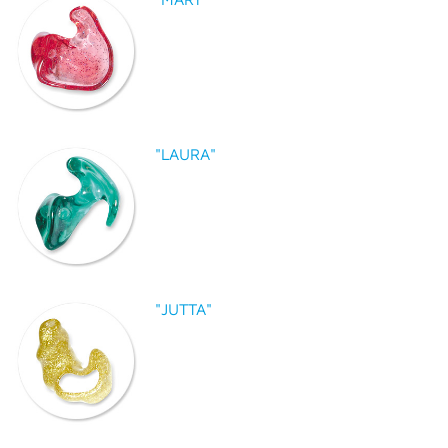
"LAURA"
"JUTTA"