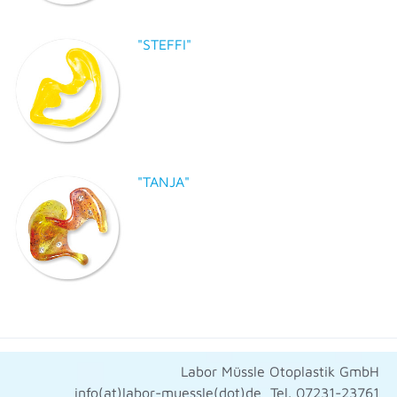
"STEFFI"
"TANJA"
Labor Müssle Otoplastik GmbH
info(at)labor-muessle(dot)de
Tel. 07231-23761