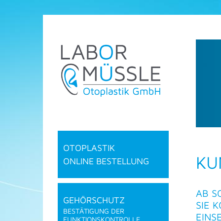
OTOPLASTIK
KU
ONLINE BESTELLUNG
AB S
GEHÖRSCHUTZ
SIE 
BESTÄTIGUNG DER
EINS
FUNKTIONSKONTROLLE