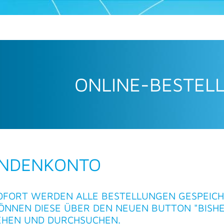
ONLINE-BESTEL
NDENKONTO
OFORT WERDEN ALLE BESTELLUNGEN GESPEICH
KÖNNEN DIESE ÜBER DEN NEUEN BUTTON "BISH
EHEN UND DURCHSUCHEN.