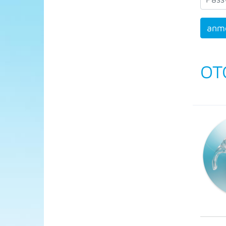
anm
OT